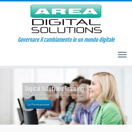
Governare il cambiamento in un mondo digitale
Passa
al
contenuto
Digital Solutions Training
Per usare al meglio le soluzioni digitali
La Formazione