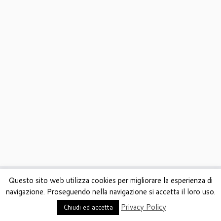
Questo sito web utilizza cookies per migliorare la esperienza di
navigazione. Proseguendo nella navigazione si accetta il loro uso.
·
© 2026
AREA Digital Solutions
·
Powered by
·
Privacy Policy
Chiudi ed accetta
Designed con il
tema Customizr
·