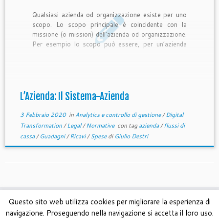
Qualsiasi azienda od organizzazione esiste per uno
scopo. Lo scopo principale è coincidente con la
missione (o mission) dell’azienda od organizzazione.
Per esempio lo scopo può essere, per un’azienda
orientata al profitto, quello di realizzare e vendere
automobili ed altri veicoli, di realizzare e vendere
smartphone, di vendere prodotti tramite […]
L’Azienda: Il Sistema-Azienda
3 Febbraio 2020
in
Analytics e controllo di gestione
/
Digital
Transformation
/
Legal
/
Normative
con tag
azienda
/
flussi di
cassa
/
Guadagni
/
Ricavi
/
Spese
di
Giulio Destri
Questo sito web utilizza cookies per migliorare la esperienza di
navigazione. Proseguendo nella navigazione si accetta il loro uso.
·
© 2026
AREA Digital Solutions
·
Powered by
·