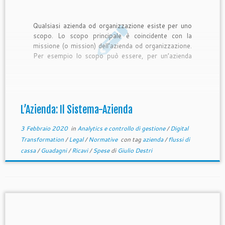
Qualsiasi azienda od organizzazione esiste per uno
scopo. Lo scopo principale è coincidente con la
missione (o mission) dell’azienda od organizzazione.
Per esempio lo scopo può essere, per un’azienda
orientata al profitto, quello di realizzare e vendere
automobili ed altri veicoli, di realizzare e vendere
smartphone, di vendere prodotti tramite […]
L’Azienda: Il Sistema-Azienda
3 Febbraio 2020
in
Analytics e controllo di gestione
/
Digital
Transformation
/
Legal
/
Normative
con tag
azienda
/
flussi di
cassa
/
Guadagni
/
Ricavi
/
Spese
di
Giulio Destri