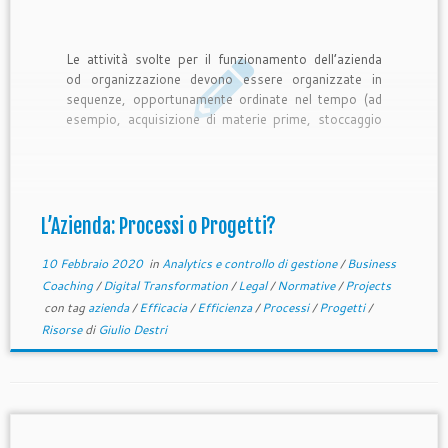
Le attività svolte per il funzionamento dell’azienda
od organizzazione devono essere organizzate in
sequenze, opportunamente ordinate nel tempo (ad
esempio, acquisizione di materie prime, stoccaggio
nel magazzino, lavorazione, confezionamento dei
prodotti finiti ecc…) e nello spazio (ad esempio, in
un’azienda metalmeccanica le lamine sono
immagazzinate in un magazzino automatico, da […]
L’Azienda: Processi o Progetti?
10 Febbraio 2020
in
Analytics e controllo di gestione
/
Business
Coaching
/
Digital Transformation
/
Legal
/
Normative
/
Projects
con tag
azienda
/
Efficacia
/
Efficienza
/
Processi
/
Progetti
/
Risorse
di
Giulio Destri