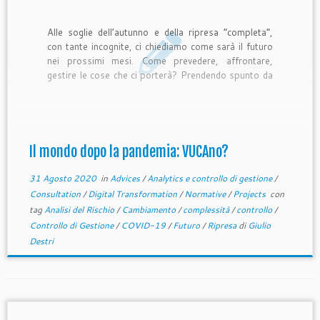
Alle soglie dell’autunno e della ripresa “completa”,
con tante incognite, ci chiediamo come sarà il futuro
nei prossimi mesi. Come prevedere, affrontare,
gestire le cose che ci porterà? Prendendo spunto da
[1], dove si definisce, con una metafora tipica da
appassionati di Star Trek, VUCAniano chi sa gestire
progetti in […]
Il mondo dopo la pandemia: VUCAno?
31 Agosto 2020
in
Advices
/
Analytics e controllo di gestione
/
Consultation
/
Digital Transformation
/
Normative
/
Projects
con
tag
Analisi del Rischio
/
Cambiamento
/
complessità
/
controllo
/
Controllo di Gestione
/
COVID-19
/
Futuro
/
Ripresa
di
Giulio
Destri