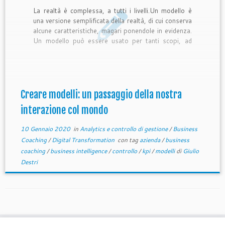
La realtà è complessa, a tutti i livelli.Un modello è
una versione semplificata della realtà, di cui conserva
alcune caratteristiche, magari ponendole in evidenza.
Un modello può essere usato per tanti scopi, ad
esempio, per comprendere la realtà, per prendere
decisioni sulla realtà ed intraprendere azioni, oppure
per condividere una […]
Creare modelli: un passaggio della nostra
interazione col mondo
10 Gennaio 2020
in
Analytics e controllo di gestione
/
Business
Coaching
/
Digital Transformation
con tag
azienda
/
business
coaching
/
business intelligence
/
controllo
/
kpi
/
modelli
di
Giulio
Destri