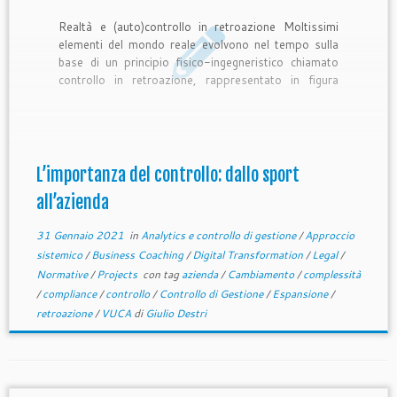
Realtà e (auto)controllo in retroazione Moltissimi
elementi del mondo reale evolvono nel tempo sulla
base di un principio fisico-ingegneristico chiamato
controllo in retroazione, rappresentato in figura
sotto. Per spiegare in pratica come questo funziona
partiamo da qualcosa che usiamo nel quotidiano, il
fornello per cuocere i cibi. Se poniamo una […]
L’importanza del controllo: dallo sport
all’azienda
31 Gennaio 2021
in
Analytics e controllo di gestione
/
Approccio
sistemico
/
Business Coaching
/
Digital Transformation
/
Legal
/
Normative
/
Projects
con tag
azienda
/
Cambiamento
/
complessità
/
compliance
/
controllo
/
Controllo di Gestione
/
Espansione
/
retroazione
/
VUCA
di
Giulio Destri