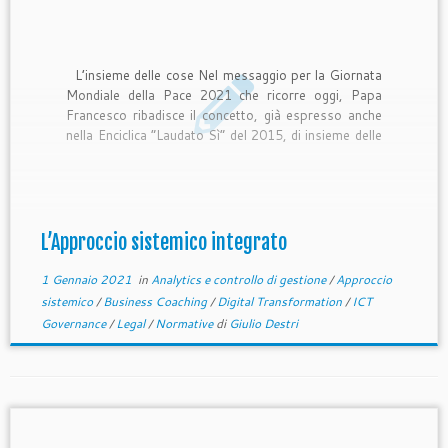
L’insieme delle cose Nel messaggio per la Giornata
Mondiale della Pace 2021 che ricorre oggi, Papa
Francesco ribadisce il concetto, già espresso anche
nella Enciclica “Laudato Sì” del 2015, di insieme delle
cose, affermando, fra l’altro che “Pace, giustizia e
salvaguardia del creato sono tre questioni del tutto
connesse” […]
L’Approccio sistemico integrato
1 Gennaio 2021
in
Analytics e controllo di gestione
/
Approccio
sistemico
/
Business Coaching
/
Digital Transformation
/
ICT
Governance
/
Legal
/
Normative
di
Giulio Destri