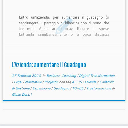
Entro un’azienda, per aumentare il guadagno (o
raggiungere il pareggio di bilancio) non ci sono che
tre modi Aumentare i ricavi Ridurre le spese
Entrambi simultaneamente o a poca distanza
temporale Per ridurre le spese si può agire in diversi
modi: Ridurre i costi delle materie prime o dei
prodotti […]
L’Azienda: aumentare il Guadagno
17 Febbraio 2020
in
Business Coaching
/
Digital Transformation
/
Legal
/
Normative
/
Projects
con tag
AS-IS
/
azienda
/
Controllo
di Gestione
/
Espansione
/
Guadagno
/
TO-BE
/
Trasformazione
di
Giulio Destri