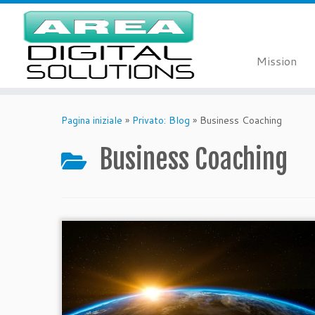
Mission
Passa
al
Pagina iniziale
»
Privato: Blog
»
Business Coaching
contenuto
Business Coaching