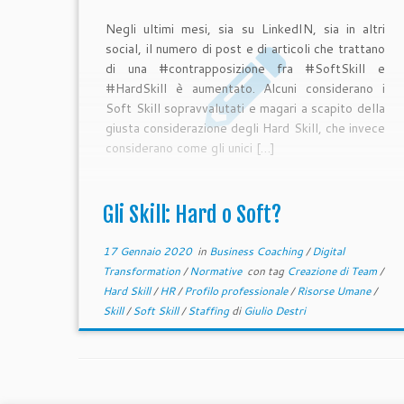
Negli ultimi mesi, sia su LinkedIN, sia in altri
social, il numero di post e di articoli che trattano
di una #contrapposizione fra #SoftSkill e
#HardSkill è aumentato. Alcuni considerano i
Soft Skill sopravvalutati e magari a scapito della
giusta considerazione degli Hard Skill, che invece
considerano come gli unici […]
Gli Skill: Hard o Soft?
17 Gennaio 2020
in
Business Coaching
/
Digital
Transformation
/
Normative
con tag
Creazione di Team
/
Hard Skill
/
HR
/
Profilo professionale
/
Risorse Umane
/
Skill
/
Soft Skill
/
Staffing
di
Giulio Destri