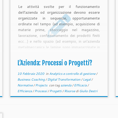
Le attività svolte per il funzionamento
dell’azienda od organizzazione devono essere
organizzate in sequenze, opportunamente
ordinate nel tempo (ad esempio, acquisizione di
materie prime, stoccaggio nel magazzino,
lavorazione, confezionamento dei prodotti finiti
ecc…) e nello spazio (ad esempio, in un’azienda
metalmeccanica le lamine sono immagazzinate in
un magazzino automatico, da […]
L’Azienda: Processi o Progetti?
10 Febbraio 2020
in
Analytics e controllo di gestione
/
Business Coaching
/
Digital Transformation
/
Legal
/
Normative
/
Projects
con tag
azienda
/
Efficacia
/
Efficienza
/
Processi
/
Progetti
/
Risorse
di
Giulio Destri