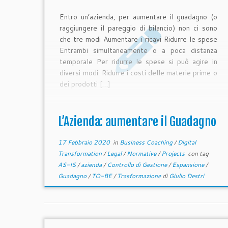
Entro un’azienda, per aumentare il guadagno (o
raggiungere il pareggio di bilancio) non ci sono
che tre modi Aumentare i ricavi Ridurre le spese
Entrambi simultaneamente o a poca distanza
temporale Per ridurre le spese si può agire in
diversi modi: Ridurre i costi delle materie prime o
dei prodotti […]
L’Azienda: aumentare il Guadagno
17 Febbraio 2020
in
Business Coaching
/
Digital
Transformation
/
Legal
/
Normative
/
Projects
con tag
AS-IS
/
azienda
/
Controllo di Gestione
/
Espansione
/
Guadagno
/
TO-BE
/
Trasformazione
di
Giulio Destri