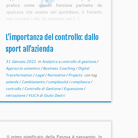
pratica come questo funziona partiamo da
qualcosa che usiamo nel quotidiano, il fornello
per cuocere i cibi. Se poniamo una […]
L’importanza del controllo: dallo
sport all’azienda
31 Gennaio 2021
in
Analytics e controllo di gestione
/
Approccio sistemico
/
Business Coaching
/
Digital
Transformation
/
Legal
/
Normative
/
Projects
con tag
azienda
/
Cambiamento
/
complessità
/
compliance
/
controllo
/
Controllo di Gestione
/
Espansione
/
retroazione
/
VUCA
di
Giulio Destri
Il primo significato della Pasqua è passaggio. In