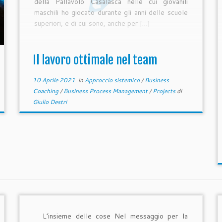
della Pallavolo Casalasca nelle cui giovanili
maschili ho giocato durante gli anni delle scuole
superiori, e di cui sono, anche per […]
Il lavoro ottimale nel team
10 Aprile 2021
in
Approccio sistemico
/
Business
Coaching
/
Business Process Management
/
Projects
di
Giulio Destri
L’insieme delle cose Nel messaggio per la