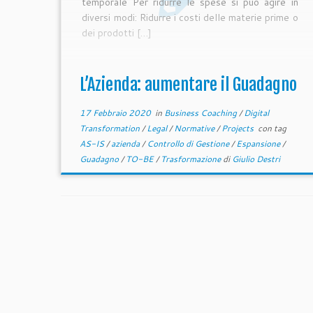
temporale Per ridurre le spese si può agire in
diversi modi: Ridurre i costi delle materie prime o
dei prodotti […]
L’Azienda: aumentare il Guadagno
17 Febbraio 2020
in
Business Coaching
/
Digital
Transformation
/
Legal
/
Normative
/
Projects
con tag
AS-IS
/
azienda
/
Controllo di Gestione
/
Espansione
/
Guadagno
/
TO-BE
/
Trasformazione
di
Giulio Destri