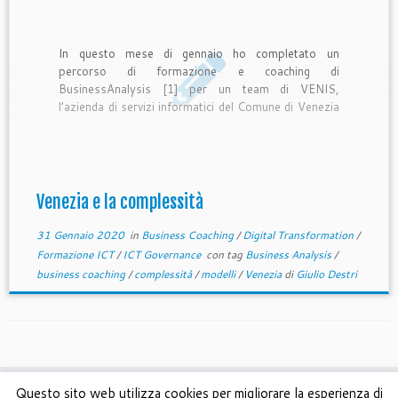
In questo mese di gennaio ho completato un
percorso di formazione e coaching di
BusinessAnalysis [1] per un team di VENIS,
l’azienda di servizi informatici del Comune di Venezia
che serve anche tutti gli enti pubblici della provincia.
E’ stata una ampia soddisfazione l’essere stato utile
ai partecipanti nel migliorare […]
Venezia e la complessità
31 Gennaio 2020
in
Business Coaching
/
Digital Transformation
/
Formazione ICT
/
ICT Governance
con tag
Business Analysis
/
business coaching
/
complessità
/
modelli
/
Venezia
di
Giulio Destri
Questo sito web utilizza cookies per migliorare la esperienza di