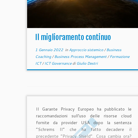
Il miglioramento continuo
1 Gennaio 2022
in
Approccio sistemico
/
Business
Coaching
/
Business Process Management
/
Formazione
ICT
/
ICT Governance
di
Giulio Destri
Il Garante Privacy Europeo ha pubblicato le
raccomandazioni sull’uso delle risorse cloud
fornite da provider USA dopo la sentenza
“Schrems II” che ha fatto decadere il
precedente “Privacy Shield”. Cosa cambia ora?