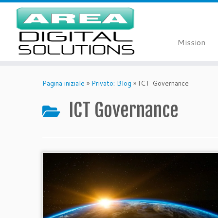
Mission
Passa
al
Pagina iniziale
»
Privato: Blog
»
ICT Governance
contenuto
ICT Governance