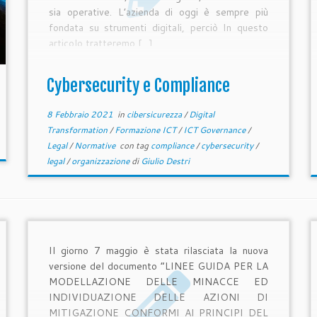
sia operative. L’azienda di oggi è sempre più
fondata su strumenti digitali, perciò In questo
articolo tratteremo […]
Cybersecurity e Compliance
8 Febbraio 2021
in
cibersicurezza
/
Digital
Transformation
/
Formazione ICT
/
ICT Governance
/
Legal
/
Normative
con tag
compliance
/
cybersecurity
/
legal
/
organizzazione
di
Giulio Destri
Il giorno 7 maggio è stata rilasciata la nuova
versione del documento “LINEE GUIDA PER LA
MODELLAZIONE DELLE MINACCE ED
INDIVIDUAZIONE DELLE AZIONI DI
MITIGAZIONE CONFORMI AI PRINCIPI DEL