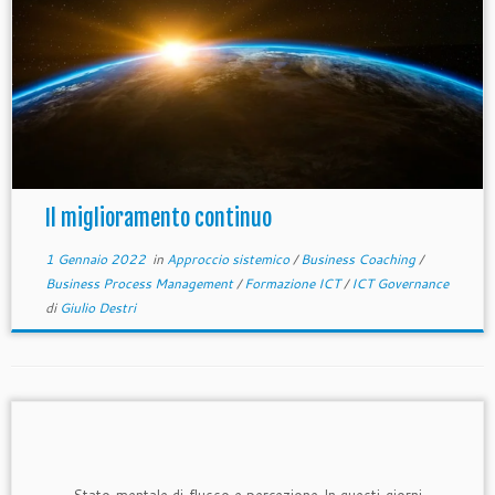
Il miglioramento continuo
1 Gennaio 2022
in
Approccio sistemico
/
Business Coaching
/
Business Process Management
/
Formazione ICT
/
ICT Governance
di
Giulio Destri
Stato mentale di flusso e percezione In questi giorni