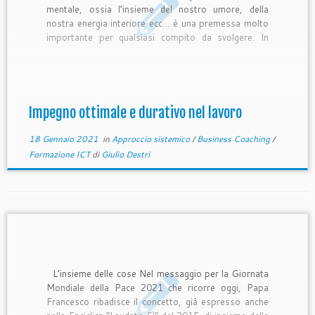
mentale, ossia l’insieme del nostro umore, della
nostra energia interiore ecc… è una premessa molto
importante per qualsiasi compito da svolgere. In
particolare pensiamo agli stati mentali di
superconcentrazione operativa, che alcuni autori
chiamano stati di flusso. Il cervello è un sistema,
composto […]
Impegno ottimale e durativo nel lavoro
18 Gennaio 2021
in
Approccio sistemico
/
Business Coaching
/
Formazione ICT
di
Giulio Destri
L’insieme delle cose Nel messaggio per la Giornata
Mondiale della Pace 2021 che ricorre oggi, Papa
Francesco ribadisce il concetto, già espresso anche