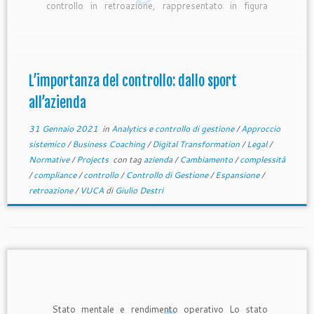
controllo in retroazione, rappresentato in figura
sotto. Per spiegare in pratica come questo funziona
partiamo da qualcosa che usiamo nel quotidiano, il
fornello per cuocere i cibi. Se poniamo una […]
L’importanza del controllo: dallo sport
all’azienda
31 Gennaio 2021
in
Analytics e controllo di gestione
/
Approccio
sistemico
/
Business Coaching
/
Digital Transformation
/
Legal
/
Normative
/
Projects
con tag
azienda
/
Cambiamento
/
complessità
/
compliance
/
controllo
/
Controllo di Gestione
/
Espansione
/
retroazione
/
VUCA
di
Giulio Destri
Stato mentale e rendimento operativo Lo stato