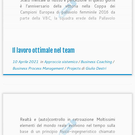
è l’anniversario della vittoria nella Coppa dei
Campioni Europea di pallavolo femminile 2016 da
parte della VBC, la squadra erede della Pallavolo
Casalasca nelle cui giovanili maschili ho giocato
durante gli anni delle scuole superiori, e di cui sono,
anche per […]
Il lavoro ottimale nel team
10 Aprile 2021
in
Approccio sistemico
/
Business Coaching
/
Business Process Management
/
Projects
di
Giulio Destri
Realtà e (auto)controllo in retroazione Moltissimi
elementi del mondo reale evolvono nel tempo sulla
base di un principio fisico-ingegneristico chiamato